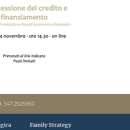
l: 347.2505950
egica
Family Strategy