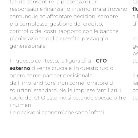
tali da consentire la presenza di un
Q
responsabile finanziario interno, ma si trovano
fl
comunque ad affrontare decisioni sempre
a
più complesse: gestione del credito,
di
controllo dei costi, rapporto con le banche,
pianificazione della crescita, passaggio
In
generazionale.
ge
pe
In questo contesto, la figura di un
CFO
t
esterno
diventa cruciale. In questo ruolo
opero come partner decisionale
Il
dell’imprenditore, non come fornitore di
fa
soluzioni standard. Nelle imprese familiari, il
co
ruolo del CFO esterno si estende spesso oltre
t
i numeri.
Le decisioni economiche sono infatti