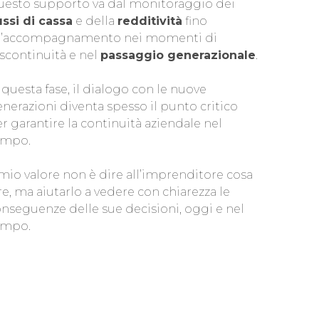
uesto supporto va dal monitoraggio dei
ussi di cassa
e della
redditività
fino
ll’accompagnamento nei momenti di
scontinuità e nel
passaggio generazionale
.
 questa fase, il dialogo con le nuove
nerazioni diventa spesso il punto critico
r garantire la continuità aziendale nel
empo.
 mio valore non è dire all’imprenditore cosa
re, ma aiutarlo a vedere con chiarezza le
nseguenze delle sue decisioni, oggi e nel
empo.