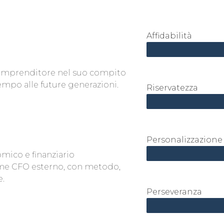
Affidabilità
l’imprenditore nel suo compito
tempo alle future generazioni.
Riservatezza
Personalizzazione
mico e finanziario
ome CFO esterno, con metodo,
e.
Perseveranza