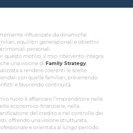
ortemente influenzate da dinamiche
miliari, equilibri generazionali e obiettivi
trimoniali personali.
r questo motivo, il mio intervento integra
che una visione di
Family Strategy
,
nalizzata a rendere coerenti le scelte
iendali con quelle familiari, prevenendo
nflitti e favorendo continuità.
 mio ruolo è affiancare l’imprenditore nelle
elte economico-finanziarie, nella
anificazione del credito e nel controllo dei
sti, offrendo una visione strutturata,
ofessionale e orientata al lungo periodo.