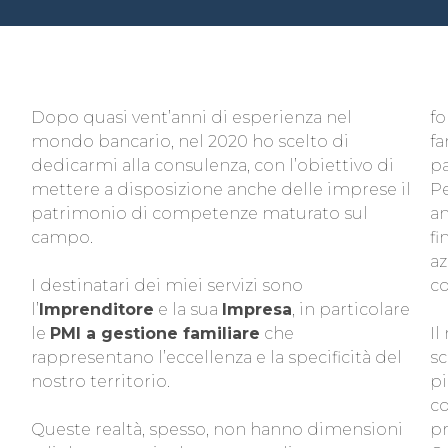
Dopo quasi vent’anni di esperienza nel
f
mondo bancario, nel 2020 ho scelto di
fa
dedicarmi alla consulenza, con l’obiettivo di
pa
mettere a disposizione anche delle imprese il
Pe
patrimonio di competenze maturato sul
an
campo.
fi
az
I destinatari dei miei servizi sono
co
l’
Imprenditore
e la sua
Impresa
, in particolare
le
PMI a gestione familiare
che
Il
rappresentano l’eccellenza e la specificità del
sc
nostro territorio.
pi
co
Queste realtà, spesso, non hanno dimensioni
pr