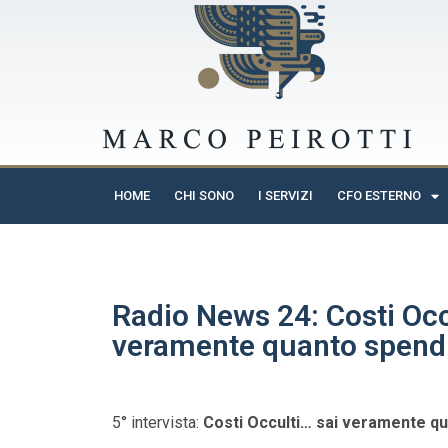
HOME
CHI SONO
I SERVIZI
CFO ESTERNO
Radio News 24: Costi Occu
veramente quanto spend
5° intervista:
Costi Occulti… sai veramente q