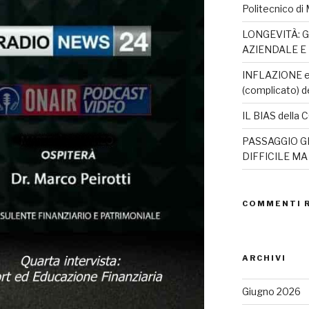
Politecnico di 
LONGEVITÀ: G
AZIENDALE E
INFLAZIONE e 
(complicato) d
IL BIAS dell
PASSAGGIO G
DIFFICILE M
COMMENTI 
ARCHIVI
Giugno 2026