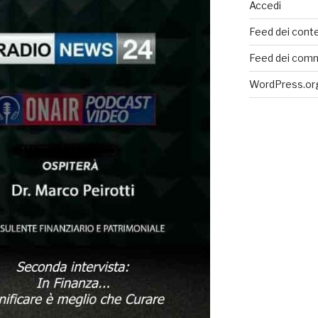
Accedi
Feed dei conte
Feed dei com
WordPress.or