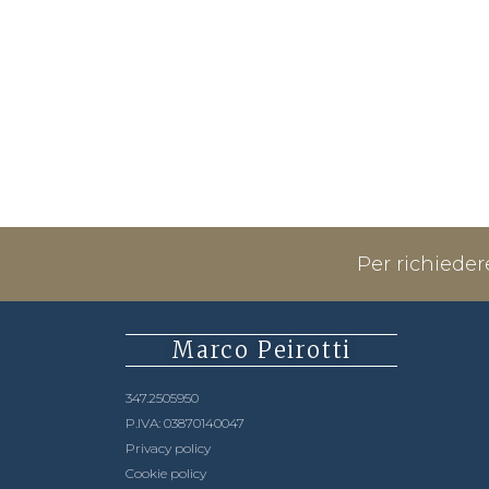
Per richieder
Marco Peirotti
347.2505950
P.IVA: 03870140047
Privacy policy
Cookie policy