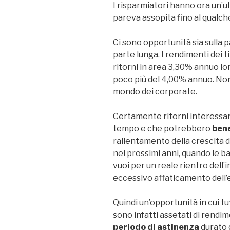
I risparmiatori hanno ora un’u
pareva assopita fino al qualch
Ci sono opportunità sia sulla pa
parte lunga. I rendimenti dei ti
ritorni in area 3,30% annuo lo
poco più del 4,00% annuo. No
mondo dei corporate.
Certamente ritorni interessa
tempo e che potrebbero
bene
rallentamento della crescita de
nei prossimi anni, quando le b
vuoi per un reale rientro dell
eccessivo affaticamento dell’
Quindi un’opportunità in cui tu
sono infatti assetati di rendim
periodo di astinenza
durato 