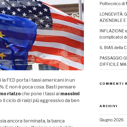
Politecnico di 
LONGEVITÀ: G
AZIENDALE E
INFLAZIONE e 
(complicato) d
IL BIAS dell
PASSAGGIO G
DIFFICILE M
la FED porta i tassi americani in un
COMMENTI 
50%. E non è poca cosa. Basti pensare
mo rialzo
che pone i tassi ai
massimi
 il ciclo di rialzi più aggressivo da ben
ARCHIVI
Giugno 2026
 sia ancora terminata, la banca