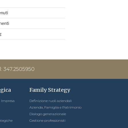
nuti
menti
g
l: 347.2505950
egica
Family Strategy
 Impresa
Definizione ruoli aziendali
Azienda, Famiglia e Patrimonio
Dialogo generazionale
ategiche
Gestione professionisti