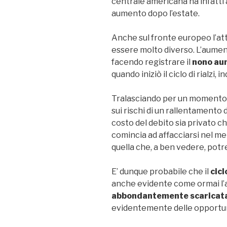
centrale americana ha infatti 
aumento dopo l’estate.
Anche sul fronte europeo l’a
essere molto diverso. L’aument
facendo registrare il
nono au
quando iniziò il ciclo di rialzi
Tralasciando per un momento 
sui rischi di un rallentamento
costo del debito sia privato c
comincia ad affacciarsi nel m
quella che, a ben vedere, potr
E’ dunque probabile che il
cicl
anche evidente come ormai l’a
abbondantemente scaricat
evidentemente delle opportun