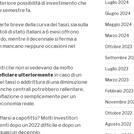
Luglio 2024
lteriore possibilità di investimento che
e semestre fa.
Giugno 2024
rte breve della curva dei tassi, sia sulla
Maggio 2024
toli di stato italiani a 6 mesi offrono
Marzo 2024
rdo, mentre il decennale si ferma a
n mancano neppure occasioni nel
Ottobre 2023
Settembre 20
nti che non si vedevano da molto
Luglio 2023
ficiare ulteriormente
in caso di un
Marzo 2023
i tassi o addirittura di una diminuzione
anche centrali potrebbero rallentare,
Febbraio 2023
’inflazione o semplicemente per un
Novembre 20
economia reale.
Ottobre 2022
ffarsi a capofitto? Molti investitori
Agosto 2022
enti dopo un 2022 difficile e dopo un
quasi un decennio.