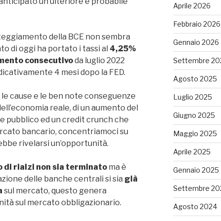
anticipato un ulteriore e probabile
Aprile 2026
Febbraio 2026
tteggiamento della BCE non sembra
Gennaio 2026
o di oggi ha portato i tassi al
4,25%
mento consecutivo
da luglio 2022
Settembre 20
, indicativamente 4 mesi dopo la FED.
Agosto 2025
le cause e le ben note conseguenze
Luglio 2025
 dell’economia reale, di un aumento del
Giugno 2025
he pubblico ed un credit crunch che
ercato bancario, concentriamoci su
Maggio 2025
ebbe rivelarsi un’opportunità.
Aprile 2025
o di rialzi non sia terminato
ma è
Gennaio 2025
zione delle banche centrali si sia
già
Settembre 20
a
sul mercato, questo genera
ità sul mercato obbligazionario.
Agosto 2024