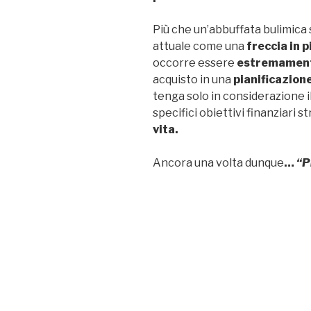
Più che un’abbuffata bulimica 
attuale come una
freccia in p
occorre essere
estremamente
acquisto in una
pianificazion
tenga solo in considerazione i
specifici obiettivi finanziari 
vita.
Ancora una volta dunque
…
“P