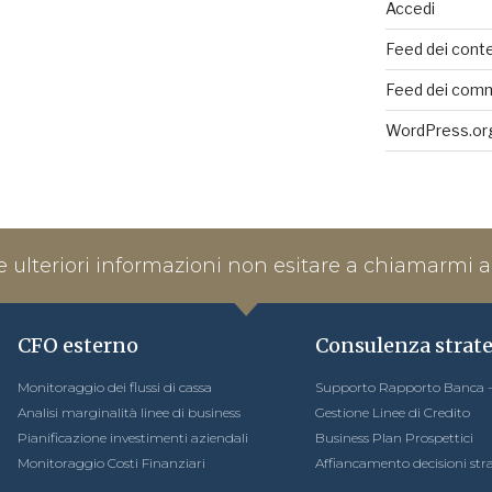
Accedi
Feed dei conte
Feed dei com
WordPress.or
e ulteriori informazioni non esitare a chiamarmi a
CFO esterno
Consulenza strat
Monitoraggio dei flussi di cassa
Supporto Rapporto Banca -
Analisi marginalità linee di business
Gestione Linee di Credito
Pianificazione investimenti aziendali
Business Plan Prospettici
Monitoraggio Costi Finanziari
Affiancamento decisioni str